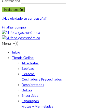
Contraseña
¿Has olvidado tu contraseña?
Finalizar compra
Menu
≡
╳
Inicio
Tienda Online
Alcachofas
Bebidas
Celiacos
Cocinados y Precocinados
Deshidratados
Dulces
Encurtidos
Espárragos
Frutas y Mermeladas