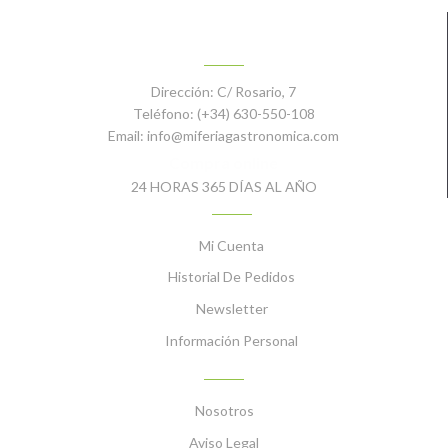
CONTACTO
Dirección:
C/ Rosario, 7
Teléfono:
(+34) 630-550-108
Email:
info@miferiagastronomica.com
Compra online
24 HORAS 365 DÍAS AL AÑO
MI CUENTA
Mi Cuenta
Historial De Pedidos
Newsletter
Información Personal
INFORMACIÓN
Nosotros
Aviso Legal