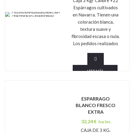
Caja 3 Kgr Calibre +22
Espárragos cultivados
en Navarra. Tienen una
FRUTAS Y VERDURAS MORENO AMATRIA
coloración blanca,
textura suave y
fibrosidad escasa o nula.
Los pedidos realizados
LEER MÁS
ESPARRAGO
BLANCO FRESCO
EXTRA
32,24
€
Iva Inc.
CAJA DE 3 KG.