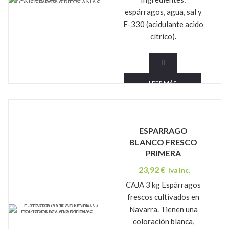
CONSERVAS ARTESANAS SARTAGUDA
espárragos, agua, sal y
E-330 (acidulante acido
cítrico).
LEER MÁS
ESPARRAGO
BLANCO FRESCO
PRIMERA
23,92
€
Iva Inc.
CAJA 3 kg Espárragos
frescos cultivados en
Navarra. Tienen una
FRUTAS Y VERDURAS MORENO AMATRIA
coloración blanca,