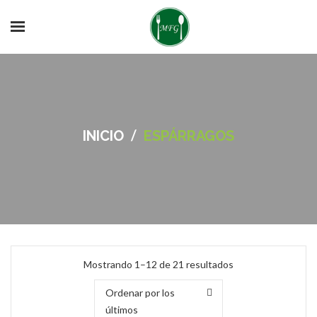
/
INICIO
ESPÁRRAGOS
Ordenado
Mostrando 1–12 de 21 resultados
por
Ordenar por los
los
últimos
últimos