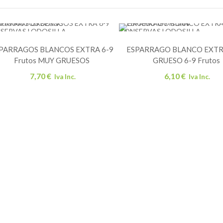
por
los
últimos
SERVAS LODOSILLA
CONSERVAS LODOSILLA
PARRAGOS BLANCOS EXTRA 6-9
ESPARRAGO BLANCO EXT
AÑADIR AL CARRITO
AÑADI
Frutos MUY GRUESOS
GRUESO 6-9 Frutos
7,70
€
6,10
€
Iva Inc.
Iva Inc.