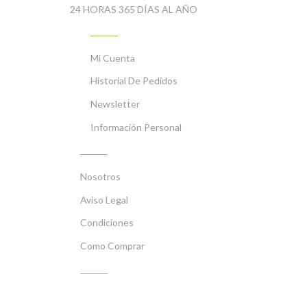
24 HORAS 365 DÍAS AL AÑO
MI CUENTA
Mi Cuenta
Historial De Pedidos
Newsletter
Información Personal
INFORMACIÓN
Nosotros
Aviso Legal
Condiciones
Como Comprar
PLATOS PREPARADOS CON NUESTROS PRODU