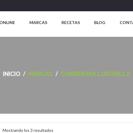
ONLINE
MARCAS
RECETAS
BLOG
CONT
/
/
INICIO
MARCAS
CONSERVAS LODOSILLA
Ordenado
Mostrando los 3 resultados