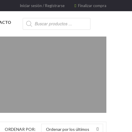
Iniciar sesión
/
Registrarse
Finalizar compra
ACTO
ORDENAR POR:
Ordenar por los últimos