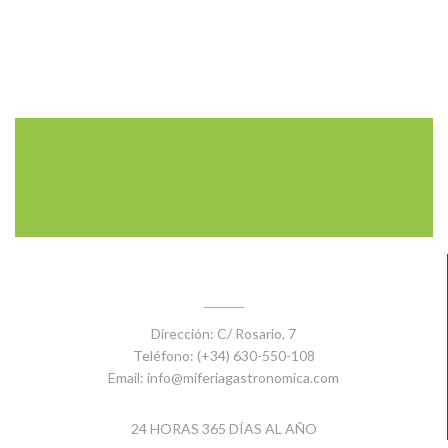
CONTACTO
Dirección:
C/ Rosario, 7
Teléfono:
(+34) 630-550-108
Email:
info@miferiagastronomica.com
Compra online
24 HORAS 365 DÍAS AL AÑO
MI CUENTA