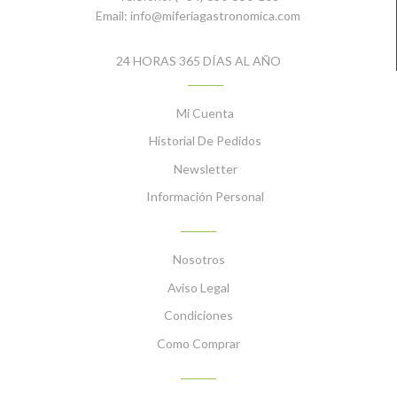
Email:
info@miferiagastronomica.com
Compra online
24 HORAS 365 DÍAS AL AÑO
MI CUENTA
Mi Cuenta
Historial De Pedidos
Newsletter
Información Personal
INFORMACIÓN
Nosotros
Aviso Legal
Condiciones
Como Comprar
PLATOS PREPARADOS CON NUESTROS PRODUCTOS