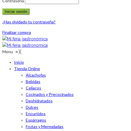
Contraseña
¿Has olvidado tu contraseña?
Finalizar compra
Menu
≡
╳
Inicio
Tienda Online
Alcachofas
Bebidas
Celiacos
Cocinados y Precocinados
Deshidratados
Dulces
Encurtidos
Espárragos
Frutas y Mermeladas