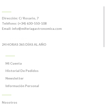
CONTACTO
Dirección:
C/ Rosario, 7
Teléfono:
(+34) 630-550-108
Email:
info@miferiagastronomica.com
Compra online
24 HORAS 365 DÍAS AL AÑO
MI CUENTA
Mi Cuenta
Historial De Pedidos
Newsletter
Información Personal
INFORMACIÓN
Nosotros