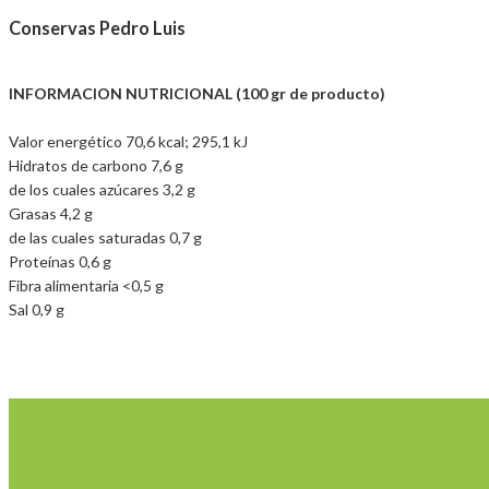
Conservas Pedro Luis
INFORMACION NUTRICIONAL (100 gr de producto)
Valor energético 70,6 kcal; 295,1 kJ
Hidratos de carbono 7,6 g
de los cuales azúcares 3,2 g
Grasas 4,2 g
de las cuales saturadas 0,7 g
Proteínas 0,6 g
Fibra alimentaria <0,5 g
Sal 0,9 g