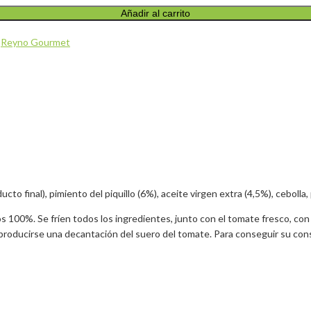
Añadir al carrito
,
Reyno Gourmet
inal), pimiento del piquillo (6%), aceite virgen extra (4,5%), cebolla, pue
100%. Se fríen todos los ingredientes, junto con el tomate fresco, con a
producirse una decantación del suero del tomate. Para conseguir su co