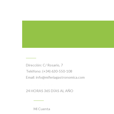
CONTACTO
Dirección:
C/ Rosario, 7
Teléfono:
(+34) 630-550-108
Email:
info@miferiagastronomica.com
Compra online
24 HORAS 365 DÍAS AL AÑO
MI CUENTA
Mi Cuenta