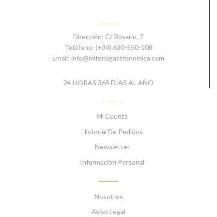
CONTACTO
Dirección:
C/ Rosario, 7
Teléfono:
(+34) 630-550-108
Email:
info@miferiagastronomica.com
Compra online
24 HORAS 365 DÍAS AL AÑO
MI CUENTA
Mi Cuenta
Historial De Pedidos
Newsletter
Información Personal
INFORMACIÓN
Nosotros
Aviso Legal