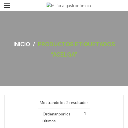
/
INICIO
PRODUCTOS ETIQUETADOS
“ACELGA”
Ordenado
Mostrando los 2 resultados
por
Ordenar por los
los
últimos
últimos