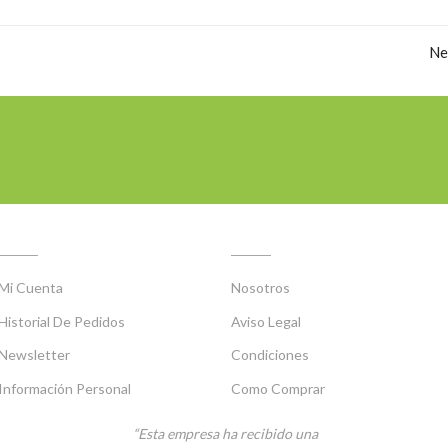
Ne
MI CUENTA
INFORMACIÓN
Mi Cuenta
Nosotros
Historial De Pedidos
Aviso Legal
Newsletter
Condiciones
Información Personal
Como Comprar
“Esta empresa ha recibido una