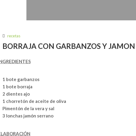
recetas
BORRAJA CON GARBANZOS Y JAMON
INGREDIENTES
1 bote garbanzos
1 bote borraja
2 dientes ajo
1 chorretón de aceite de oliva
Pimentón de la vera y sal
3 lonchas jamón serrano
ELABORACIÓN