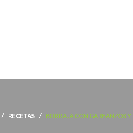
/
/
BORRAJA CON GARBANZOS Y
RECETAS