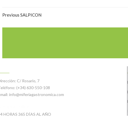
Previous
SALPICON
CONTACTO
irección:
C/ Rosario, 7
eléfono:
(+34) 630-550-108
mail:
info@miferiagastronomica.com
Compra online
24 HORAS 365 DÍAS AL AÑO