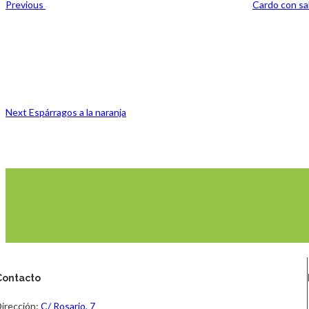
Previous
Cardo con sa
Next
Post
Next
Espárragos a la naranja
Contacto
irección:
C/ Rosario, 7