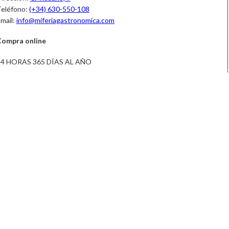
eléfono:
(+34) 630-550-108
mail:
info@miferiagastronomica.com
Compra online
24 HORAS 365 DÍAS AL AÑO