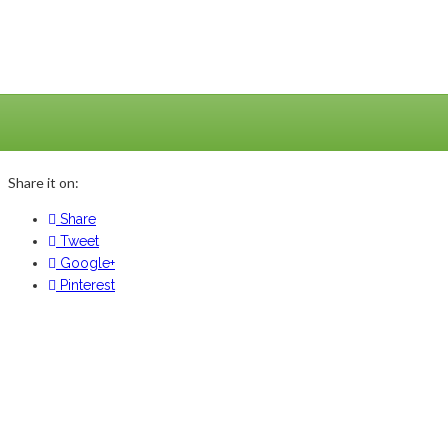
Share it on:
Share
Tweet
Google+
Pinterest
Navegación
Previous
de
Post
entradas