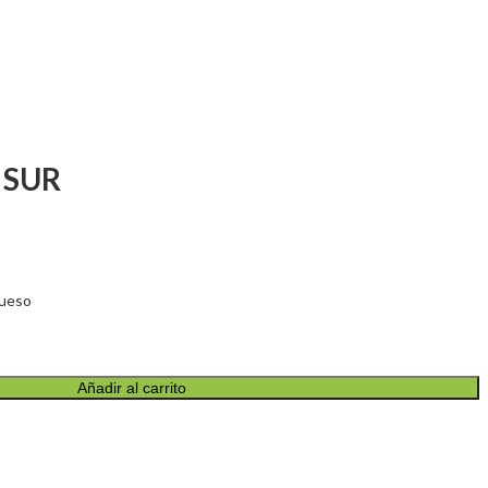
 SUR
hueso
Añadir al carrito