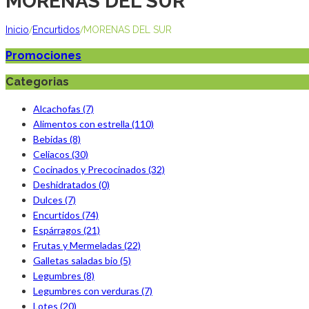
MORENAS DEL SUR
/
/
Inicio
Encurtidos
MORENAS DEL SUR
Promociones
Categorias
Alcachofas (7)
Alimentos con estrella (110)
Bebidas (8)
Celiacos (30)
Cocinados y Precocinados (32)
Deshidratados (0)
Dulces (7)
Encurtidos (74)
Espárragos (21)
Frutas y Mermeladas (22)
Galletas saladas bio (5)
Legumbres (8)
Legumbres con verduras (7)
Lotes (20)