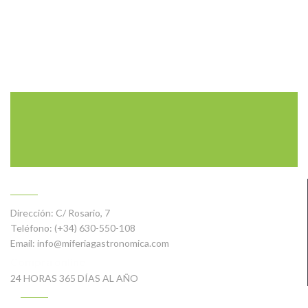
CONTACTO
Dirección:
C/ Rosario, 7
Teléfono:
(+34) 630-550-108
Email:
info@miferiagastronomica.com
Compra online
24 HORAS 365 DÍAS AL AÑO
MI CUENTA